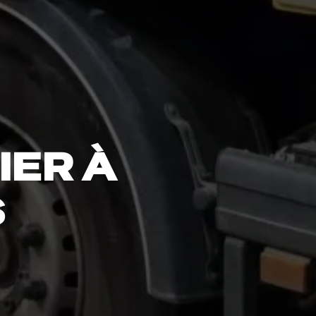
IER À
S