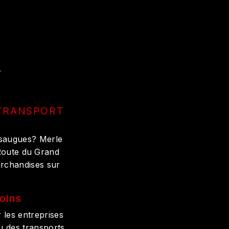
À
 TRANSPORT
ersaugues? Merle
 Route du Grand
archandises sur
oins
les entreprises
u des transports