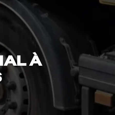
IAL À
S