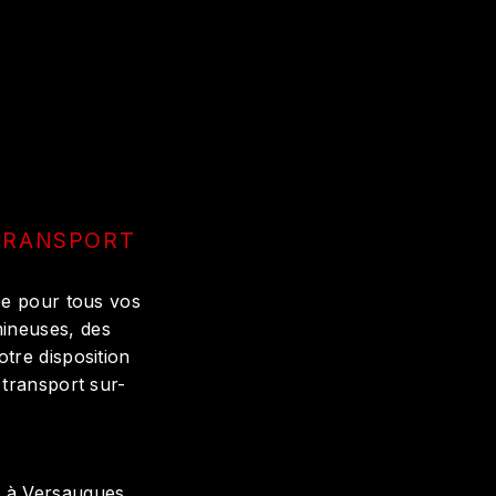
À
 TRANSPORT
ce pour tous vos
mineuses, des
tre disposition
 transport sur-
 à Versaugues.