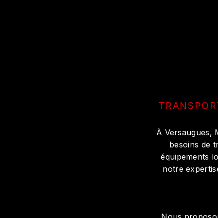
TRANSPORT
À Versaugues, M
besoins de t
équipements lo
notre expertis
Nous proposon